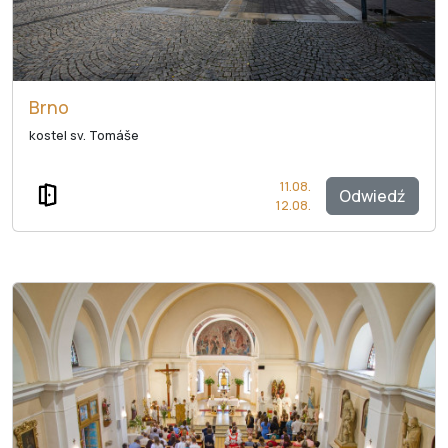
Brno
kostel sv. Tomáše
11.08.
Odwiedź
12.08.