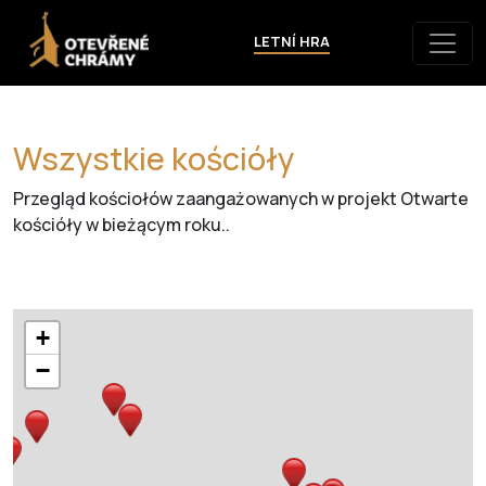
LETNÍ HRA
Wszystkie
kościóły
Przegląd kościołów zaangażowanych w projekt Otwarte
kościóły w bieżącym roku..
+
−