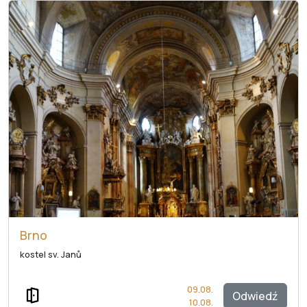
Brno
kostel sv. Janů
09.08.
Odwiedź
10.08.