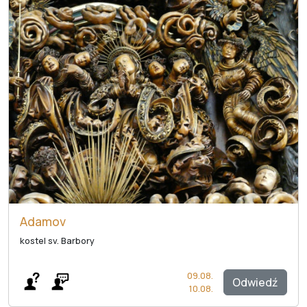
Adamov
kostel sv. Barbory
09.08.
Odwiedź
10.08.