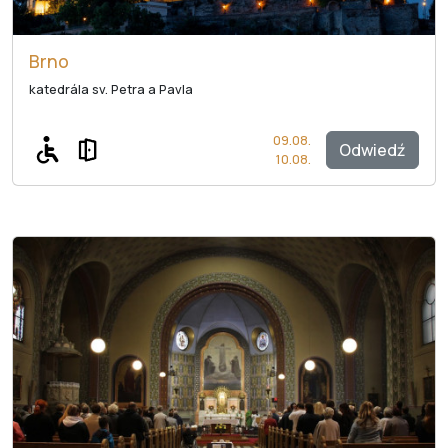
Brno
katedrála sv. Petra a Pavla
09.08.
Odwiedź
10.08.